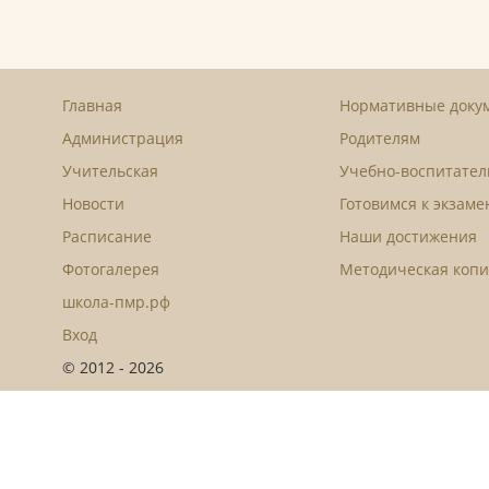
Главная
Нормативные доку
Администрация
Родителям
Учительская
Учебно-воспитател
Новости
Готовимся к экзам
Расписание
Наши достижения
Фотогалерея
Методическая копи
школа-пмр.рф
Вход
© 2012 - 2026