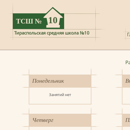
10
ТСШ
№
Тираспольская средняя школа №10
Г
Р
Понедельник
В
Занятий нет
Четверг
П