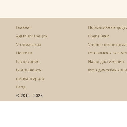
Главная
Нормативные доку
Администрация
Родителям
Учительская
Учебно-воспитател
Новости
Готовимся к экзам
Расписание
Наши достижения
Фотогалерея
Методическая копи
школа-пмр.рф
Вход
© 2012 - 2026