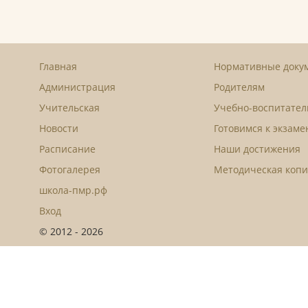
Главная
Нормативные доку
Администрация
Родителям
Учительская
Учебно-воспитател
Новости
Готовимся к экзам
Расписание
Наши достижения
Фотогалерея
Методическая копи
школа-пмр.рф
Вход
© 2012 - 2026