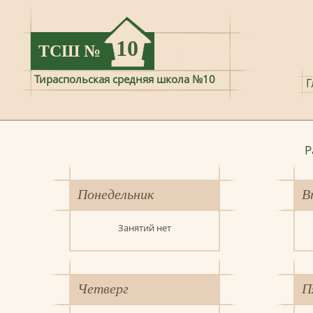
10
ТСШ
№
Тираспольская средняя школа №10
Г
Р
Понедельник
В
Занятий нет
Четверг
П